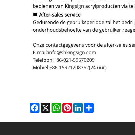
bedienen van Kingsign acrylproducten via tele
■
After-sales service
Gedurende de gebruiksperiode zal het bedri
onderhoudsbehoefte van de gebruiker reage
Onze contactgegevens voor de after-sales servi
E-mail:
info@shkingsign.com
Telefoon:
+86-021-59570209
Mobiel:
+86-15921208762
(24 uur)
Facebook
X
WhatsApp
Pinterest
LinkedIn
Share