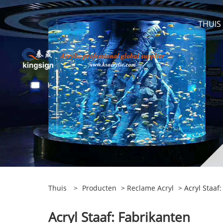
THUIS
Thuis
>
Producten
>
Reclame Acryl
> Acryl Staaf:
Acryl Staaf: Fabrikanten