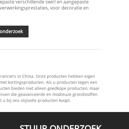
epaste verschillende swirl en aangepaste
verwerkingsprestaties, voor decoratie en
 onderzoek
veranciers in China. Onze producten hebben eigen
g met kortingsproducten. Als u producten tegen een
ducten bieden niet alleen goedkope producten, maar
j mensen die geavanceerde en modieuze grondstoffen
u bij ons stijlvolle producten koopt.
STUUR ONDERZOEK