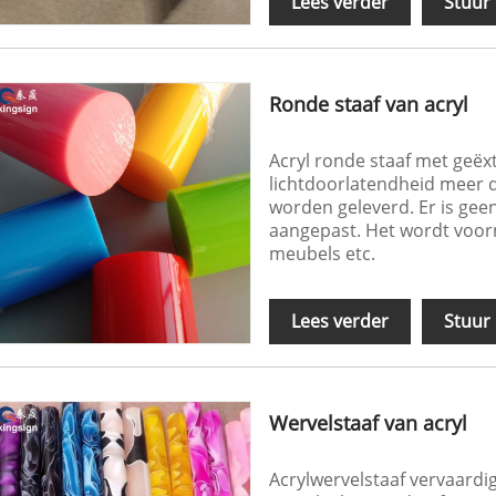
Lees verder
Stuur
Ronde staaf van acryl
Acryl ronde staaf met geë
lichtdoorlatendheid meer d
worden geleverd. Er is gee
aangepast. Het wordt voorna
meubels etc.
Lees verder
Stuur
Wervelstaaf van acryl
Acrylwervelstaaf vervaardi