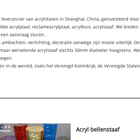
leverancier van acrylstaven in Shanghai, China, geïnvesteerd door K
kke acrylplaat, reclameacrylplaat, acrylbuis, acrylstaaf. We biede
s een aanvraag sturen.
 ambachten, verlichting, decoratie vanwege zijn mooie uiterlijk. De
 maar wervelende acrylstaaf slechts 50mm diameter hoogstens. W
oegen.
n in de wereld, zoals het Verenigd Koninkrijk, de Verenigde Staten
Acryl bellenstaaf