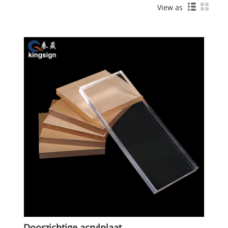
View as
Doorzichtige acrylplaat