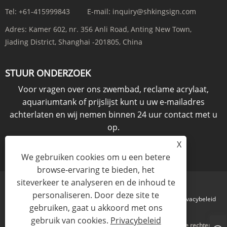
Tel:
+61-415999843
E-mail:
inquiry@shkingsign.com
Adres:
Kamer 602, nr. 356 Anli Road, Anting New Town,
Jiading District, Shanghai -201805, China
STUUR ONDERZOEK
Voor vragen over ons zwembad, reclame acrylaat,
aquariumtank of prijslijst kunt u uw e-mailadres
achterlaten en wij nemen binnen 24 uur contact met u
op.
X
ONDERZOEK NU
We gebruiken cookies om u een betere
browse-ervaring te bieden, het
siteverkeer te analyseren en de inhoud te
personaliseren. Door deze site te
Links
Sitemap
RSS
XML
Privacybeleid
gebruiken, gaat u akkoord met ons
gebruik van cookies.
Privacybeleid
Copyright © 2021 KINGSIGN INDUSTRY (CHINA) LIMITED. Alle rechten