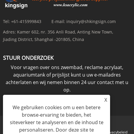
Tel:
+61-415999843
E-mail:
inquiry@shkingsign.com
Adres:
Kamer 602, nr. 356 Anli Road, Anting New Town,
Jiading District, Shanghai -201805, China
STUUR ONDERZOEK
Voor vragen over ons zwembad, reclame acrylaat,
aquariumtank of prijslijst kunt u uw e-mailadres
achterlaten en wij nemen binnen 24 uur contact met u
op.
X
ONDERZOEK NU
We gebruiken cookies om u een betere
browse-ervaring te bieden, het
siteverkeer te analyseren en de inhoud te
personaliseren. Door deze site te
Links
Sitemap
RSS
XML
Privacybeleid