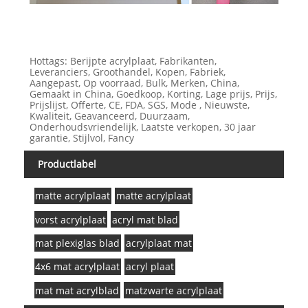
Hottags: Berijpte acrylplaat, Fabrikanten,
Leveranciers, Groothandel, Kopen, Fabriek,
Aangepast, Op voorraad, Bulk, Merken, China,
Gemaakt in China, Goedkoop, Korting, Lage prijs, Prijs,
Prijslijst, Offerte, CE, FDA, SGS, Mode , Nieuwste,
Kwaliteit, Geavanceerd, Duurzaam,
Onderhoudsvriendelijk, Laatste verkopen, 30 jaar
garantie, Stijlvol, Fancy
Productlabel
matte acrylplaat
matte acrylplaat
vorst acrylplaat
acryl mat blad
mat plexiglas blad
acrylplaat mat
4x6 mat acrylplaat
acryl plaat
mat mat acrylblad
matzwarte acrylplaat