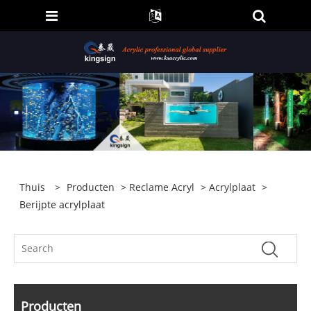
Thuis
>
Producten
>
Reclame Acryl
>
Acrylplaat
>
Berijpte acrylplaat
Producten