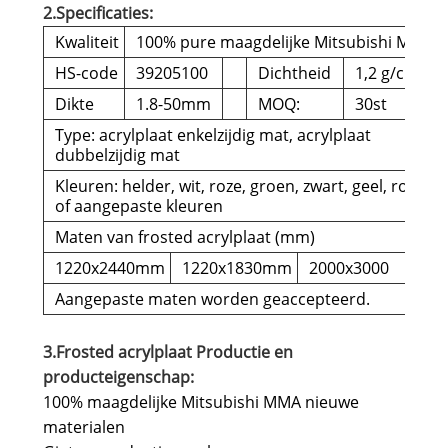
2.Specificaties:
Kwaliteit
100% pure maagdelijke Mitsubishi MMA
HS-code
39205100
Dichtheid
1,2 g/cm3
Dikte
1.8-50mm
MOQ:
30st
Type: acrylplaat enkelzijdig mat, acrylplaat
dubbelzijdig mat
Kleuren: helder, wit, roze, groen, zwart, geel, rood
of aangepaste kleuren
Maten van frosted acrylplaat (mm)
1220x2440mm
1220x1830mm
2000x3000
Aangepaste maten worden geaccepteerd.
3.Frosted acrylplaat Productie en
producteigenschap:
100% maagdelijke Mitsubishi MMA nieuwe
materialen