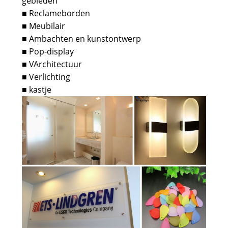
gebieden
Reclameborden
■
Meubilair
■
Ambachten en kunstontwerp
■
Pop-display
■
VArchitectuur
■
Verlichting
■
kastje
■