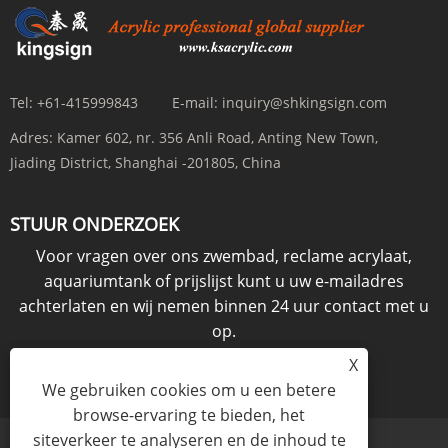
Tel:
+61-415999843
E-mail:
inquiry@shkingsign.com
Adres:
Kamer 602, nr. 356 Anli Road, Anting New Town,
Jiading District, Shanghai -201805, China
STUUR ONDERZOEK
Voor vragen over ons zwembad, reclame acrylaat,
aquariumtank of prijslijst kunt u uw e-mailadres
achterlaten en wij nemen binnen 24 uur contact met u
op.
X
ONDERZOEK NU
We gebruiken cookies om u een betere
browse-ervaring te bieden, het
siteverkeer te analyseren en de inhoud te