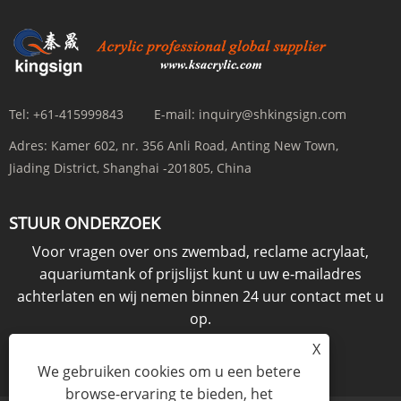
Tel:
+61-415999843
E-mail:
inquiry@shkingsign.com
Adres:
Kamer 602, nr. 356 Anli Road, Anting New Town,
Jiading District, Shanghai -201805, China
STUUR ONDERZOEK
Voor vragen over ons zwembad, reclame acrylaat,
aquariumtank of prijslijst kunt u uw e-mailadres
achterlaten en wij nemen binnen 24 uur contact met u
op.
X
ONDERZOEK NU
We gebruiken cookies om u een betere
browse-ervaring te bieden, het